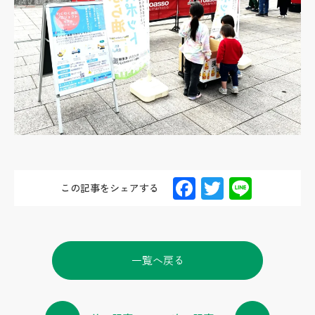
F
T
Li
この記事をシェアする
ac
wi
n
e
tt
e
b
er
一覧へ戻る
o
o