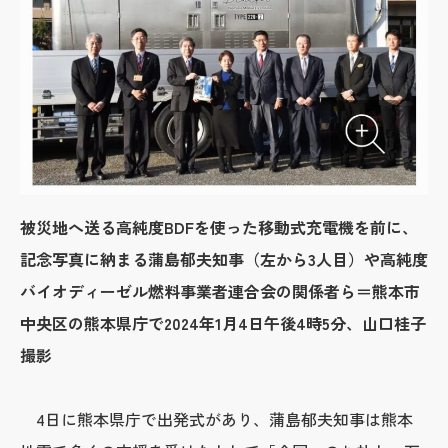
被災地へ送る高純度BDFを使った移動式充電機を前に、
記念写真に納まる蒲島郁夫知事（左から3人目）や高純度
バイオディーゼル燃料事業者連合会の関係者ら＝熊本市
中央区の熊本県庁で2024年1月4日午後4時5分、山口桂子
撮影
4日に熊本県庁で出発式があり、蒲島郁夫知事は熊本