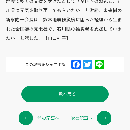
地震で多くの支援を受けたとして「全国へのお礼と、石
川県に元気を取り戻してもらいたい」と激励。未来樹の
新永隆一会長は「熊本地震被災後に困った経験から生ま
れた全国初の充電機で、石川県の被災者を支援していき
たい」と話した。【山口桂子】
F
T
Li
この記事をシェアする
ac
wi
n
e
tt
e
b
er
一覧へ戻る
o
o
k
前の記事へ
次の記事へ